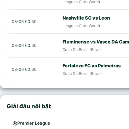
Leagues Cup (World)
Nashville SC vs Leon
08-06 00:30
Leagues Cup (World)
Fluminense vs Vasco DA Ga
08-06 00:30
Copa Do Brasil (Brazil)
Fortaleza EC vs Palmeiras
08-06 00:30
Copa Do Brasil (Brazil)
Giải đấu nổi bật
Premier League