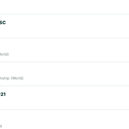
 SC
orld)
ship (World)
U21
a)