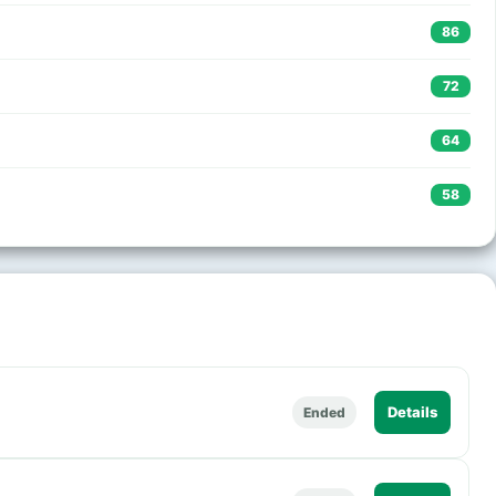
86
72
64
58
Details
Ended