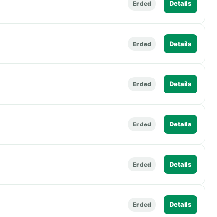
Details
Ended
Details
Ended
Details
Ended
Details
Ended
Details
Ended
Details
Ended