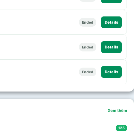
Details
Ended
Details
Ended
Details
Ended
Xem thêm
125