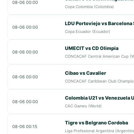
08-06 00:00
Copa Colombia (Colombia)
LDU Portoviejo vs Barcelona
08-06 00:00
Copa Ecuador (Ecuador)
UMECIT vs CD Olimpia
08-06 00:00
CONCACAF Central American Cup (W
Cibao vs Cavalier
08-06 00:00
CONCACAF Caribbean Club Champion
Colombia U21 vs Venezuela 
08-06 00:00
CAC Games (World)
Tigre vs Belgrano Cordoba
08-06 00:15
Liga Profesional Argentina (Argentin