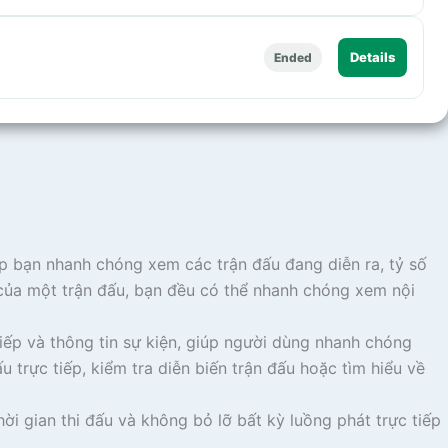
Details
Ended
ép bạn nhanh chóng xem các trận đấu đang diễn ra, tỷ số
c của một trận đấu, bạn đều có thể nhanh chóng xem nội
 tiếp và thông tin sự kiện, giúp người dùng nhanh chóng
 trực tiếp, kiểm tra diễn biến trận đấu hoặc tìm hiểu về
hời gian thi đấu và không bỏ lỡ bất kỳ luồng phát trực tiếp