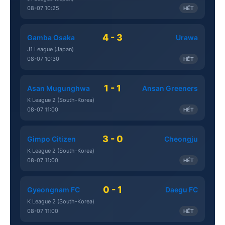
08-07 10:25
HẾT
4 - 3
Gamba Osaka
Urawa
J1 League (Japan)
08-07 10:30
HẾT
1 - 1
Asan Mugunghwa
Ansan Greeners
K League 2 (South-Korea)
08-07 11:00
HẾT
3 - 0
Gimpo Citizen
Cheongju
K League 2 (South-Korea)
08-07 11:00
HẾT
0 - 1
Gyeongnam FC
Daegu FC
K League 2 (South-Korea)
08-07 11:00
HẾT