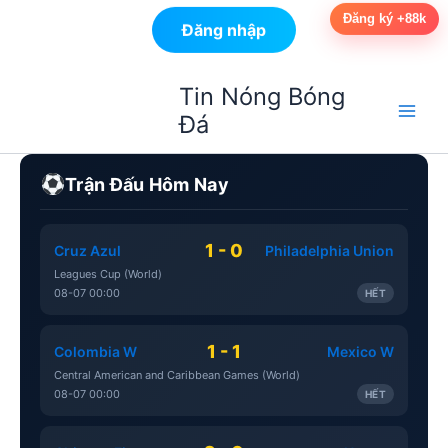
Đăng ký +88k
Đăng nhập
Nhảy
Tin Nóng Bóng
tới
Đá
nội
dung
Trận Đấu Hôm Nay
1 - 0
Cruz Azul
Philadelphia Union
Leagues Cup (World)
08-07 00:00
HẾT
1 - 1
Colombia W
Mexico W
Central American and Caribbean Games (World)
08-07 00:00
HẾT